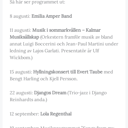
Så här ser programmet ut:
8 augusti:
Emilia Amper Band
11 augusti:
Musik i sommarkvällen – Kalmar
Musiksällskap
(Orkestern framför musik av bland
annat Luigi Boccerini och Jean-Paul Martini under
ledning av Lajos Garlati. Presentatör är Ulf
Wickbom.)
15 augusti:
Hyllningskonsert till Evert Taube
med
Bengt Harling och Kjell Persson.
22 augusti:
Djangos Dream
(Trio-jazz i Django
Reinhardts anda.)
12 september:
Lola Regenthal
19 september: Musikprogrammet ”Songs from my