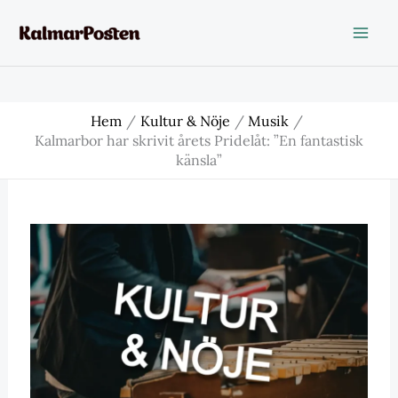
Hoppa
till
innehåll
Hem
Kultur & Nöje
Musik
Kalmarbor har skrivit årets Pridelåt: ”En fantastisk
känsla”