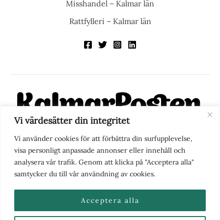
Misshandel – Kalmar län
Rattfylleri – Kalmar län
Vi värdesätter din integritet
KalmarPosten är en modern lokalnyhetstidning på nätet. Med
Vi använder cookies för att förbättra din surfupplevelse,
fokus på Kalmarregionen, men också med blick för det större
visa personligt anpassade annonser eller innehåll och
perspektivet, vill vi vara din självklara kanal för nyheter,
analysera vår trafik. Genom att klicka på "Acceptera alla"
berättelser och engagemang. KalmarPosten grundades 1988 och
samtycker du till vår användning av cookies.
fick nya ägare 2025.
Acceptera alla