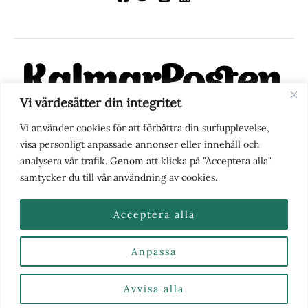
Vi värdesätter din integritet
KalmarPosten är en modern lokalnyhetstidning på nätet. Med
Vi använder cookies för att förbättra din surfupplevelse,
fokus på Kalmarregionen, men också med blick för det större
visa personligt anpassade annonser eller innehåll och
perspektivet, vill vi vara din självklara kanal för nyheter,
analysera vår trafik. Genom att klicka på "Acceptera alla"
berättelser och engagemang. KalmarPosten grundades 1988 och
samtycker du till vår användning av cookies.
fick nya ägare 2025.
Acceptera alla
Anpassa
Nyhetstips eller frågor?
Kontakta oss
| Copyright ©
2026 | Kalmarposten.se |
Se alla Kategorier & Ämnen
här
Avvisa alla