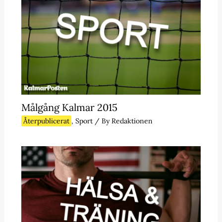
Målgång Kalmar 2015
Återpublicerat
,
Sport
/ By
Redaktionen