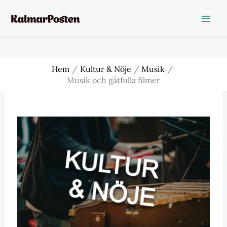
Hoppa
till
innehåll
Hem
Kultur & Nöje
Musik
Musik och gåtfulla filmer