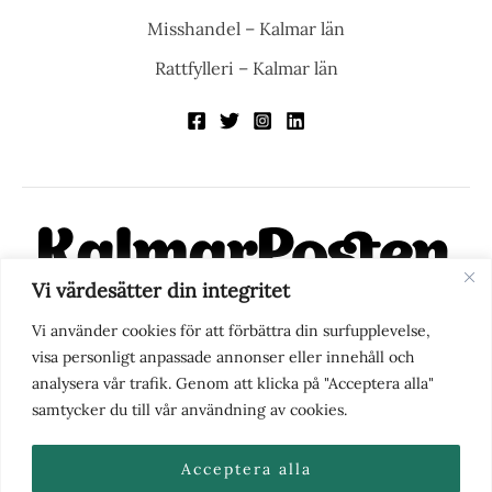
Misshandel – Kalmar län
Rattfylleri – Kalmar län
Vi värdesätter din integritet
KalmarPosten är en modern lokalnyhetstidning på nätet. Med
Vi använder cookies för att förbättra din surfupplevelse,
fokus på Kalmarregionen, men också med blick för det större
visa personligt anpassade annonser eller innehåll och
perspektivet, vill vi vara din självklara kanal för nyheter,
analysera vår trafik. Genom att klicka på "Acceptera alla"
berättelser och engagemang. KalmarPosten grundades 1988 och
samtycker du till vår användning av cookies.
fick nya ägare 2025.
Acceptera alla