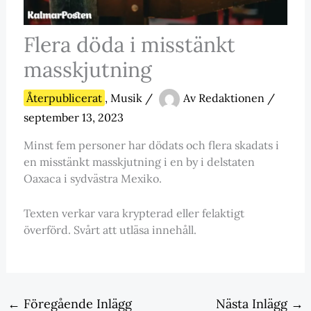
Flera döda i misstänkt
masskjutning
Återpublicerat
,
Musik
/
Av
Redaktionen
/
september 13, 2023
Minst fem personer har dödats och flera skadats i
en misstänkt masskjutning i en by i delstaten
Oaxaca i sydvästra Mexiko.
Texten verkar vara krypterad eller felaktigt
överförd. Svårt att utläsa innehåll.
←
Föregående Inlägg
Nästa Inlägg
→