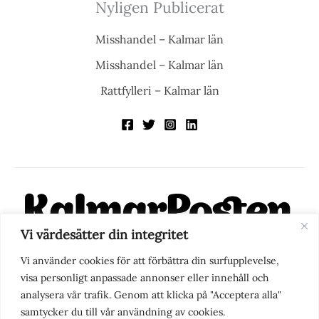
Nyligen Publicerat
Misshandel – Kalmar län
Misshandel – Kalmar län
Rattfylleri – Kalmar län
Vi värdesätter din integritet
KalmarPosten är en modern lokalnyhetstidning på nätet. Med
Vi använder cookies för att förbättra din surfupplevelse,
fokus på Kalmarregionen, men också med blick för det större
visa personligt anpassade annonser eller innehåll och
perspektivet, vill vi vara din självklara kanal för nyheter,
analysera vår trafik. Genom att klicka på "Acceptera alla"
berättelser och engagemang. KalmarPosten grundades 1988 och
samtycker du till vår användning av cookies.
fick nya ägare 2025.