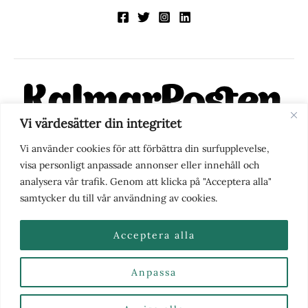
Vi värdesätter din integritet
KalmarPosten är en modern lokalnyhetstidning på nätet. Med
Vi använder cookies för att förbättra din surfupplevelse,
fokus på Kalmarregionen, men också med blick för det större
visa personligt anpassade annonser eller innehåll och
perspektivet, vill vi vara din självklara kanal för nyheter,
analysera vår trafik. Genom att klicka på "Acceptera alla"
berättelser och engagemang. KalmarPosten grundades 1988 och
samtycker du till vår användning av cookies.
fick nya ägare 2025.
Acceptera alla
Anpassa
Nyhetstips eller frågor?
Kontakta oss
| Copyright ©
2026 | Kalmarposten.se |
Se alla Kategorier & Ämnen
här