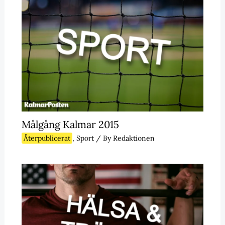
Målgång Kalmar 2015
Återpublicerat
,
Sport
/ By
Redaktionen