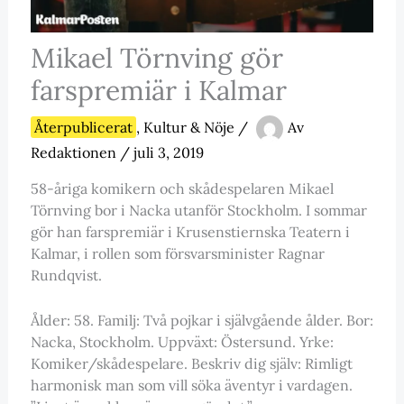
Mikael Törnving gör
farspremiär i Kalmar
Återpublicerat
,
Kultur & Nöje
/
Av
Redaktionen
/
juli 3, 2019
58-åriga komikern och skådespelaren Mikael
Törnving bor i Nacka utanför Stockholm. I sommar
gör han farspremiär i Krusenstiernska Teatern i
Kalmar, i rollen som försvarsminister Ragnar
Rundqvist.
Ålder: 58. Familj: Två pojkar i självgående ålder. Bor:
Nacka, Stockholm. Uppväxt: Östersund. Yrke:
Komiker/skådespelare. Beskriv dig själv: Rimligt
harmonisk man som vill söka äventyr i vardagen.