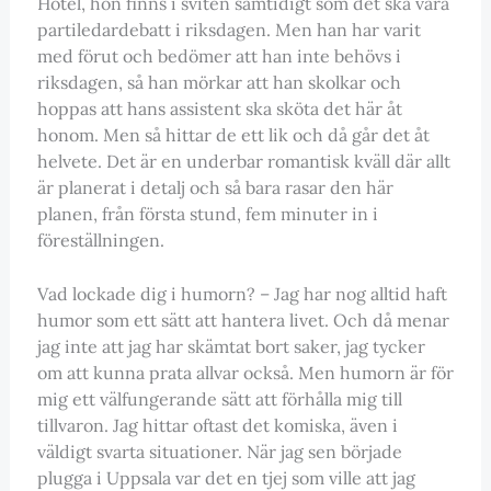
Hotel, hon finns i sviten samtidigt som det ska vara
partiledardebatt i riksdagen. Men han har varit
med förut och bedömer att han inte behövs i
riksdagen, så han mörkar att han skolkar och
hoppas att hans assistent ska sköta det här åt
honom. Men så hittar de ett lik och då går det åt
helvete. Det är en underbar romantisk kväll där allt
är planerat i detalj och så bara rasar den här
planen, från första stund, fem minuter in i
föreställningen.
Vad lockade dig i humorn? – Jag har nog alltid haft
humor som ett sätt att hantera livet. Och då menar
jag inte att jag har skämtat bort saker, jag tycker
om att kunna prata allvar också. Men humorn är för
mig ett välfungerande sätt att förhålla mig till
tillvaron. Jag hittar oftast det komiska, även i
väldigt svarta situationer. När jag sen började
plugga i Uppsala var det en tjej som ville att jag