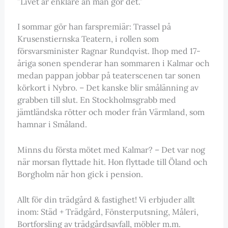
”Livet är enklare än man gör det.”
I sommar gör han farspremiär: Trassel på
Krusenstiernska Teatern, i rollen som
försvarsminister Ragnar Rundqvist. Ihop med 17-
åriga sonen spenderar han sommaren i Kalmar och
medan pappan jobbar på teaterscenen tar sonen
körkort i Nybro. – Det kanske blir smålänning av
grabben till slut. En Stockholmsgrabb med
jämtländska rötter och moder från Värmland, som
hamnar i Småland.
Minns du första mötet med Kalmar? – Det var nog
när morsan flyttade hit. Hon flyttade till Öland och
Borgholm när hon gick i pension.
Allt för din trädgård & fastighet! Vi erbjuder allt
inom: Städ + Trädgård, Fönsterputsning, Måleri,
Bortforsling av trädgårdsavfall, möbler m.m.