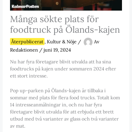
Många sökte plats för
foodtruck på Ölands-kajen
Återpublicerat
,
Kultur & Nöje
/
Av
Redaktionen
/
juni 19, 2024
Nu har fyra företagare blivit utvalda att ha sina
foodtrucks på kajen under sommaren 2024 efter
ett stort intresse.
Pop up-parken på Ölands-kajen är tillbaka i
sommar med plats för flera food trucks. Totalt kom
14 intresseanmälningar in, och nu har fyra
företagare blivit utvalda för att erbjuda ett brett
utbud med två varianter av glass och två varianter
av mat.