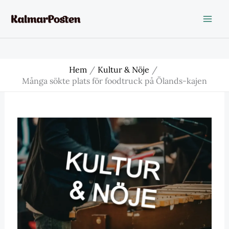
Hoppa
till
innehåll
Hem
Kultur & Nöje
Många sökte plats för foodtruck på Ölands-kajen