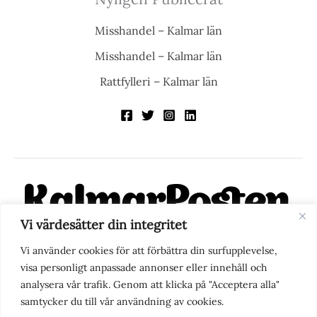
Misshandel – Kalmar län
Misshandel – Kalmar län
Rattfylleri – Kalmar län
Vi värdesätter din integritet
KalmarPosten är en modern lokalnyhetstidning på nätet. Med
Vi använder cookies för att förbättra din surfupplevelse,
fokus på Kalmarregionen, men också med blick för det större
visa personligt anpassade annonser eller innehåll och
perspektivet, vill vi vara din självklara kanal för nyheter,
analysera vår trafik. Genom att klicka på "Acceptera alla"
berättelser och engagemang. KalmarPosten grundades 1988 och
samtycker du till vår användning av cookies.
fick nya ägare 2025.