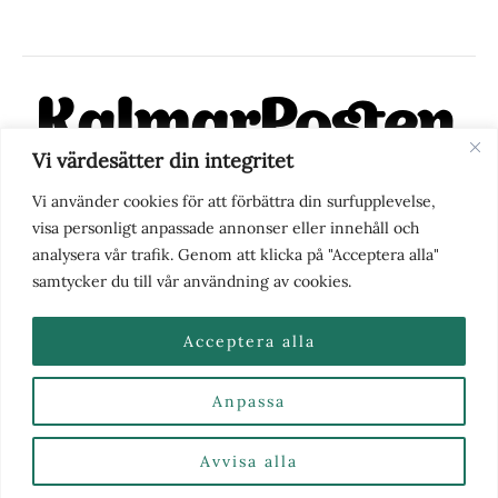
Vi värdesätter din integritet
KalmarPosten är en modern lokalnyhetstidning på nätet. Med
Vi använder cookies för att förbättra din surfupplevelse,
fokus på Kalmarregionen, men också med blick för det större
visa personligt anpassade annonser eller innehåll och
perspektivet, vill vi vara din självklara kanal för nyheter,
analysera vår trafik. Genom att klicka på "Acceptera alla"
berättelser och engagemang. KalmarPosten grundades 1988 och
samtycker du till vår användning av cookies.
fick nya ägare 2025.
Acceptera alla
Anpassa
Nyhetstips eller frågor?
Kontakta oss
| Copyright ©
2026 | Kalmarposten.se |
Se alla Kategorier & Ämnen
här
Avvisa alla