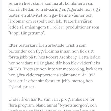
senare i livet skulle komma att kombinera i sin
karriär. Redan som elvaåring engagerade hon sig i
teater, en aktivitet som gav henne vänner och
lärdomar om respekt och lek. Teaterkarriären
ledde så småningom till roller i produktioner som
”Pippi Långstrump”.
Efter teaterkarriären arbetade Kristin som
bartender och flygvärdinna innan hon fick sitt
första jobb på tv hos Robert Aschberg. Detta ledde
henne vidare till England där hon blev väderflicka
på TV3. Trots att hon inte var meteorolog, lyckades
hon göra väderrapporterna spännande. År 1993,
bara ett år efter sitt första tv-jobb, mottog hon
Hyland-priset.
Under åren har Kristin varit programledare för
flera program, bland annat ”Nyhetsmorgon”, och
konferencier för Idrottsgalan. Hon har även ett