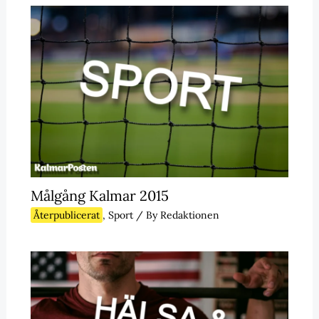
Målgång Kalmar 2015
Återpublicerat
,
Sport
/ By
Redaktionen