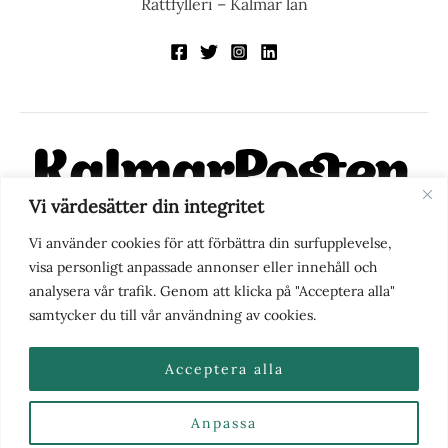
Rattfylleri – Kalmar län
Vi värdesätter din integritet
KalmarPosten är en modern lokalnyhetstidning på nätet. Med
Vi använder cookies för att förbättra din surfupplevelse,
fokus på Kalmarregionen, men också med blick för det större
visa personligt anpassade annonser eller innehåll och
perspektivet, vill vi vara din självklara kanal för nyheter,
analysera vår trafik. Genom att klicka på "Acceptera alla"
berättelser och engagemang. KalmarPosten grundades 1988 och
samtycker du till vår användning av cookies.
fick nya ägare 2025.
Acceptera alla
Anpassa
Nyhetstips eller frågor?
Kontakta oss
| Copyright ©