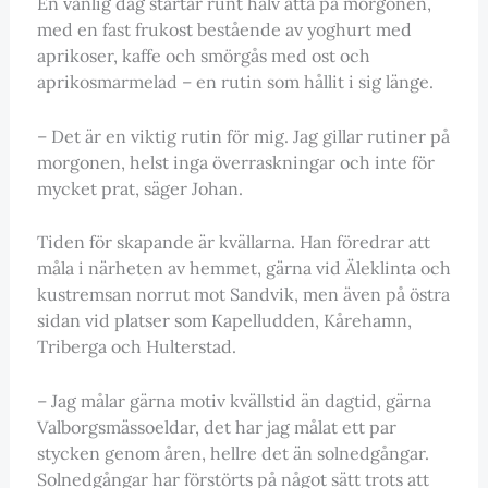
En vanlig dag startar runt halv åtta på morgonen,
med en fast frukost bestående av yoghurt med
aprikoser, kaffe och smörgås med ost och
aprikosmarmelad – en rutin som hållit i sig länge.
– Det är en viktig rutin för mig. Jag gillar rutiner på
morgonen, helst inga överraskningar och inte för
mycket prat, säger Johan.
Tiden för skapande är kvällarna. Han föredrar att
måla i närheten av hemmet, gärna vid Äleklinta och
kustremsan norrut mot Sandvik, men även på östra
sidan vid platser som Kapelludden, Kårehamn,
Triberga och Hulterstad.
– Jag målar gärna motiv kvällstid än dagtid, gärna
Valborgsmässoeldar, det har jag målat ett par
stycken genom åren, hellre det än solnedgångar.
Solnedgångar har förstörts på något sätt trots att