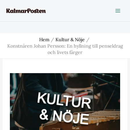
Hoppa
till
innehåll
Hem
Kultur & Nöje
Konstnären Johan Persson: En hyllning till penseldrag
och livets färger