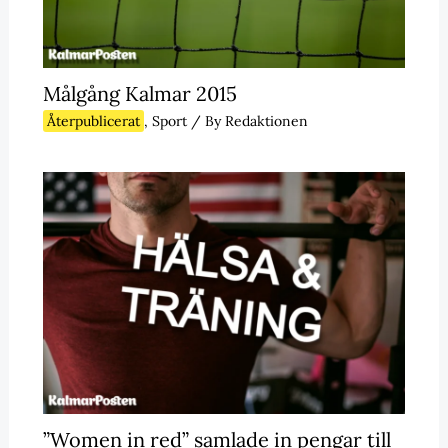
Målgång Kalmar 2015
Återpublicerat
,
Sport
/ By
Redaktionen
”Women in red” samlade in pengar till