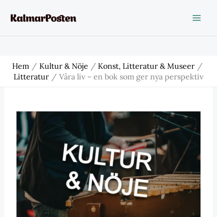
Hoppa
till
innehåll
Hem
Kultur & Nöje
Konst, Litteratur & Museer
Litteratur
Våra liv – en bok som ger nya perspektiv