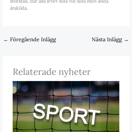
storstad, där alla lever sida vid sida men ändå
åtskilda.
←
Föregående Inlägg
Nästa Inlägg
→
Relaterade nyheter