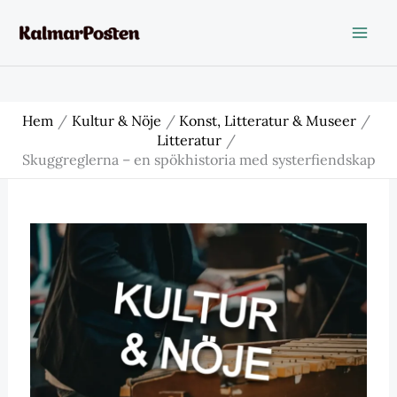
Hoppa
till
innehåll
Hem
Kultur & Nöje
Konst, Litteratur & Museer
Litteratur
Skuggreglerna – en spökhistoria med systerfiendskap