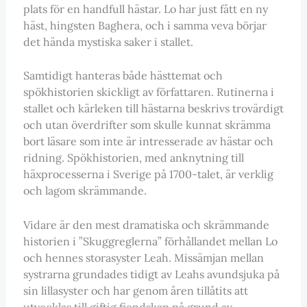
plats för en handfull hästar. Lo har just fått en ny
häst, hingsten Baghera, och i samma veva börjar
det hända mystiska saker i stallet.
Samtidigt hanteras både hästtemat och
spökhistorien skickligt av författaren. Rutinerna i
stallet och kärleken till hästarna beskrivs trovärdigt
och utan överdrifter som skulle kunnat skrämma
bort läsare som inte är intresserade av hästar och
ridning. Spökhistorien, med anknytning till
häxprocesserna i Sverige på 1700-talet, är verklig
och lagom skrämmande.
Vidare är den mest dramatiska och skrämmande
historien i ”Skuggreglerna” förhållandet mellan Lo
och hennes storasyster Leah. Missämjan mellan
systrarna grundades tidigt av Leahs avundsjuka på
sin lillasyster och har genom åren tillåtits att
utvecklas till giftig fiendskap på grund av