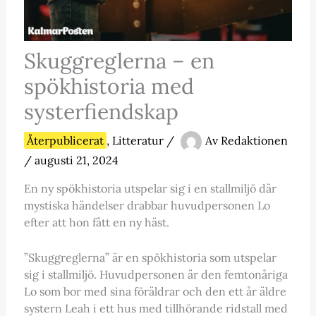
Skuggreglerna – en
spökhistoria med
systerfiendskap
Återpublicerat
,
Litteratur
/
Av
Redaktionen
/
augusti 21, 2024
En ny spökhistoria utspelar sig i en stallmiljö där
mystiska händelser drabbar huvudpersonen Lo
efter att hon fått en ny häst.
”Skuggreglerna” är en spökhistoria som utspelar
sig i stallmiljö. Huvudpersonen är den femtonåriga
Lo som bor med sina föräldrar och den ett år äldre
systern Leah i ett hus med tillhörande ridstall med