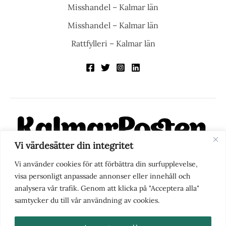
Misshandel – Kalmar län
Misshandel – Kalmar län
Rattfylleri – Kalmar län
Vi värdesätter din integritet
KalmarPosten är en modern lokalnyhetstidning på nätet. Med
Vi använder cookies för att förbättra din surfupplevelse,
fokus på Kalmarregionen, men också med blick för det större
visa personligt anpassade annonser eller innehåll och
perspektivet, vill vi vara din självklara kanal för nyheter,
analysera vår trafik. Genom att klicka på "Acceptera alla"
berättelser och engagemang. KalmarPosten grundades 1988 och
samtycker du till vår användning av cookies.
fick nya ägare 2025.