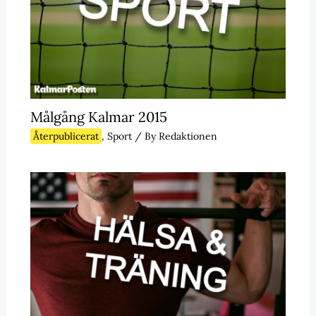
Målgång Kalmar 2015
Återpublicerat
,
Sport
/ By
Redaktionen