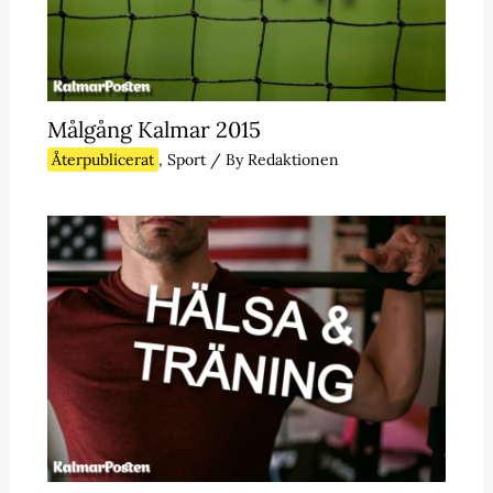
Målgång Kalmar 2015
Återpublicerat
,
Sport
/ By
Redaktionen