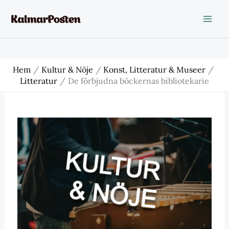
Hoppa
till
innehåll
Hem
Kultur & Nöje
Konst, Litteratur & Museer
Litteratur
De förbjudna böckernas bibliotekarie