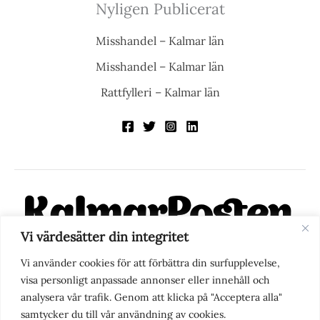
Nyligen Publicerat
Misshandel – Kalmar län
Misshandel – Kalmar län
Rattfylleri – Kalmar län
Vi värdesätter din integritet
KalmarPosten är en modern lokalnyhetstidning på nätet. Med
Vi använder cookies för att förbättra din surfupplevelse,
fokus på Kalmarregionen, men också med blick för det större
visa personligt anpassade annonser eller innehåll och
perspektivet, vill vi vara din självklara kanal för nyheter,
analysera vår trafik. Genom att klicka på "Acceptera alla"
berättelser och engagemang. KalmarPosten grundades 1988 och
samtycker du till vår användning av cookies.
fick nya ägare 2025.