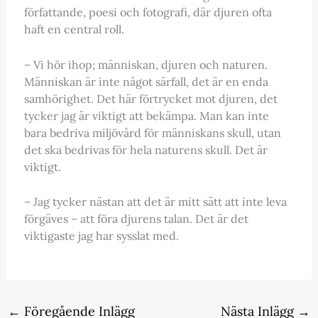
författande, poesi och fotografi, där djuren ofta
haft en central roll.
– Vi hör ihop; människan, djuren och naturen.
Människan är inte något särfall, det är en enda
samhörighet. Det här förtrycket mot djuren, det
tycker jag är viktigt att bekämpa. Man kan inte
bara bedriva miljövård för människans skull, utan
det ska bedrivas för hela naturens skull. Det är
viktigt.
– Jag tycker nästan att det är mitt sätt att inte leva
förgäves – att föra djurens talan. Det är det
viktigaste jag har sysslat med.
←
Föregående Inlägg
Nästa Inlägg
→