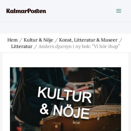
Hoppa
till
innehåll
Hem
Kultur & Nöje
Konst, Litteratur & Museer
Litteratur
Anders djursyn i ny bok: ”Vi hör ihop”