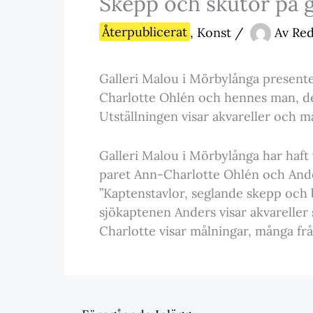
Skepp och skutor på g
Återpublicerat
,
Konst
/
Av
Re
Galleri Malou i Mörbylånga present
Charlotte Ohlén och hennes man, de
Utställningen visar akvareller och 
Galleri Malou i Mörbylånga har haft
paret Ann-Charlotte Ohlén och Ander
”Kaptenstavlor, seglande skepp och b
sjökaptenen Anders visar akvareller
Charlotte visar målningar, många fr