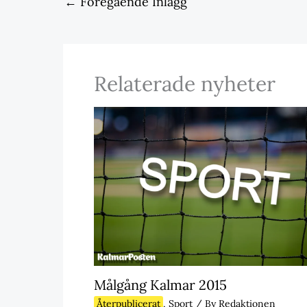
←
Föregående Inlägg
Relaterade nyheter
Målgång Kalmar 2015
Återpublicerat
,
Sport
/ By
Redaktionen