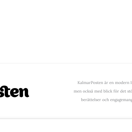
KalmarPosten är en modern lo
men också med blick för det stör
berättelser och engagemang