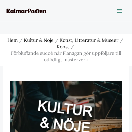
Hoppa
till
innehåll
Hem
Kultur & Nöje
Konst, Litteratur & Museer
Konst
Förbluffande succé när Flanagan gör uppföljare till
odödligt mästerverk