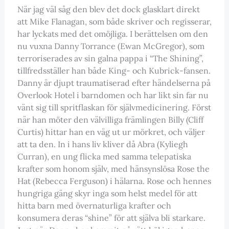
När jag väl såg den blev det dock glasklart direkt
att Mike Flanagan, som både skriver och regisserar,
har lyckats med det omöjliga. I berättelsen om den
nu vuxna Danny Torrance (Ewan McGregor), som
terroriserades av sin galna pappa i “The Shining”,
tillfredsställer han både King- och Kubrick-fansen.
Danny är djupt traumatiserad efter händelserna på
Overlook Hotel i barndomen och har likt sin far nu
vänt sig till spritflaskan för självmedicinering. Först
när han möter den välvilliga främlingen Billy (Cliff
Curtis) hittar han en väg ut ur mörkret, och väljer
att ta den. In i hans liv kliver då Abra (Kyliegh
Curran), en ung flicka med samma telepatiska
krafter som honom själv, med hänsynslösa Rose the
Hat (Rebecca Ferguson) i hälarna. Rose och hennes
hungriga gäng skyr inga som helst medel för att
hitta barn med övernaturliga krafter och
konsumera deras “shine” för att själva bli starkare.