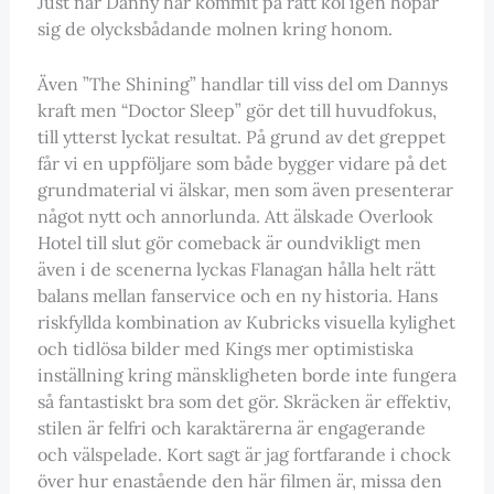
Just när Danny har kommit på rätt köl igen hopar
sig de olycksbådande molnen kring honom.
Även ”The Shining” handlar till viss del om Dannys
kraft men “Doctor Sleep” gör det till huvudfokus,
till ytterst lyckat resultat. På grund av det greppet
får vi en uppföljare som både bygger vidare på det
grundmaterial vi älskar, men som även presenterar
något nytt och annorlunda. Att älskade Overlook
Hotel till slut gör comeback är oundvikligt men
även i de scenerna lyckas Flanagan hålla helt rätt
balans mellan fanservice och en ny historia. Hans
riskfyllda kombination av Kubricks visuella kylighet
och tidlösa bilder med Kings mer optimistiska
inställning kring mänskligheten borde inte fungera
så fantastiskt bra som det gör. Skräcken är effektiv,
stilen är felfri och karaktärerna är engagerande
och välspelade. Kort sagt är jag fortfarande i chock
över hur enastående den här filmen är, missa den