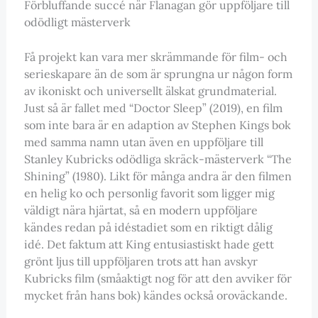
Förbluffande succé när Flanagan gör uppföljare till
odödligt mästerverk
Få projekt kan vara mer skrämmande för film- och
serieskapare än de som är sprungna ur någon form
av ikoniskt och universellt älskat grundmaterial.
Just så är fallet med “Doctor Sleep” (2019), en film
som inte bara är en adaption av Stephen Kings bok
med samma namn utan även en uppföljare till
Stanley Kubricks odödliga skräck-mästerverk “The
Shining” (1980). Likt för många andra är den filmen
en helig ko och personlig favorit som ligger mig
väldigt nära hjärtat, så en modern uppföljare
kändes redan på idéstadiet som en riktigt dålig
idé. Det faktum att King entusiastiskt hade gett
grönt ljus till uppföljaren trots att han avskyr
Kubricks film (småaktigt nog för att den avviker för
mycket från hans bok) kändes också oroväckande.