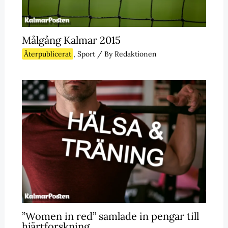
Målgång Kalmar 2015
Återpublicerat
,
Sport
/ By
Redaktionen
”Women in red” samlade in pengar till
hjärtforskning