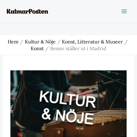
Hoppa
till
innehåll
Hem
Kultur & Nöje
Konst, Litteratur & Museer
Konst
Bessie ställer ut i Madrid