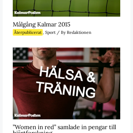
Målgång Kalmar 2015
Återpublicerat
,
Sport
/ By
Redaktionen
”Women in red” samlade in pengar till
hjärtforskning