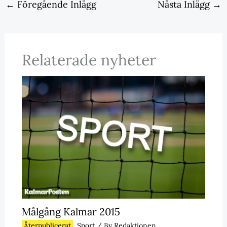
←
Föregående Inlägg
Nästa Inlägg
→
Relaterade nyheter
Målgång Kalmar 2015
Återpublicerat
,
Sport
/ By
Redaktionen