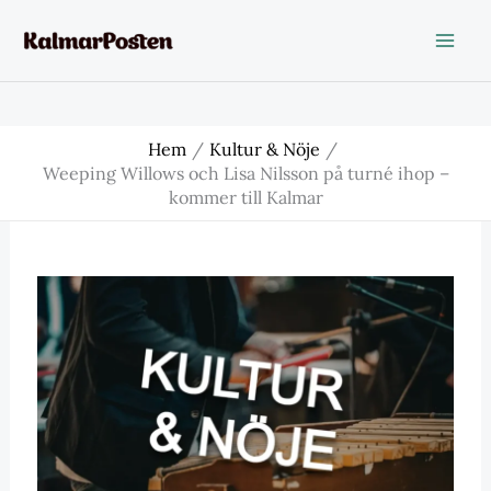
Hoppa
till
innehåll
Hem
Kultur & Nöje
Weeping Willows och Lisa Nilsson på turné ihop –
kommer till Kalmar