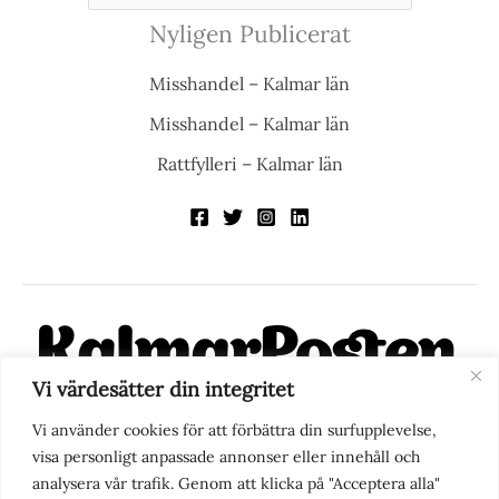
Nyligen Publicerat
Misshandel – Kalmar län
Misshandel – Kalmar län
Rattfylleri – Kalmar län
Vi värdesätter din integritet
KalmarPosten är en modern lokalnyhetstidning på nätet. Med
Vi använder cookies för att förbättra din surfupplevelse,
fokus på Kalmarregionen, men också med blick för det större
visa personligt anpassade annonser eller innehåll och
perspektivet, vill vi vara din självklara kanal för nyheter,
analysera vår trafik. Genom att klicka på "Acceptera alla"
berättelser och engagemang. KalmarPosten grundades 1988 och