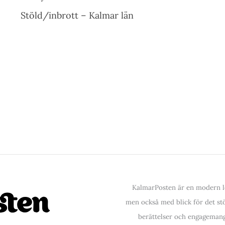
Stöld/inbrott – Kalmar län
KalmarPosten är en modern lo
men också med blick för det stör
berättelser och engagemang