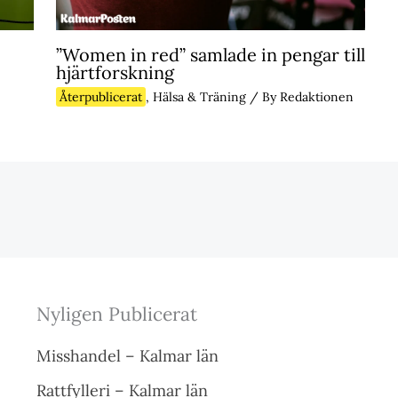
”Women in red” samlade in pengar till
hjärtforskning
Återpublicerat
,
Hälsa & Träning
/ By
Redaktionen
Nyligen Publicerat
Misshandel – Kalmar län
Rattfylleri – Kalmar län