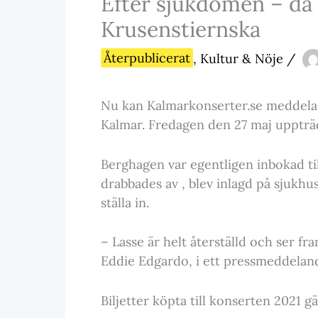
Efter sjukdomen – då
Krusenstiernska
Återpublicerat
,
Kultur & Nöje
/
Nu kan Kalmarkonserter.se meddela 
Kalmar. Fredagen den 27 maj uppträ
Berghagen var egentligen inbokad til
drabbades av , blev inlagd på sjukhu
ställa in.
– Lasse är helt återställd och ser f
Eddie Edgardo, i ett pressmeddelan
Biljetter köpta till konserten 2021 g