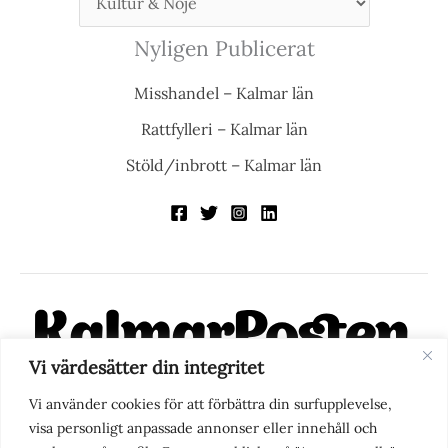
Nyligen Publicerat
Misshandel – Kalmar län
Rattfylleri – Kalmar län
Stöld/inbrott – Kalmar län
Vi värdesätter din integritet
KalmarPosten är en modern lokalnyhetstidning på nätet. Med
Vi använder cookies för att förbättra din surfupplevelse,
fokus på Kalmarregionen, men också med blick för det större
visa personligt anpassade annonser eller innehåll och
perspektivet, vill vi vara din självklara kanal för nyheter,