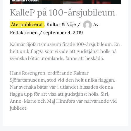
KalleP på 100-årsjubileum
Återpublicerat
,
Kultur & Nöje
/
Av
Redaktionen
/
september 4, 2019
Kalmar Sjöfartsmuseum firade 100-årsjubileum. En
helt unik flagga som visade att gudstjänst hölls på
svenska båtar utomlands, fanns att beskåda.
Hans Rosengren, ordförande Kalmar
Sjöfartsmuseum, stod vid den helt unika flaggan.
När svenska båtar var i utlandet hissades denna
flagga upp för att visa att gudstjänst hölls. Siri,
Anne-Marie och Maj Hinnfors var närvarande vid
jubileet.