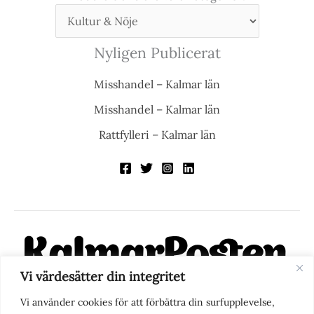
Nyligen Publicerat
Misshandel – Kalmar län
Misshandel – Kalmar län
Rattfylleri – Kalmar län
Vi värdesätter din integritet
KalmarPosten är en modern lokalnyhetstidning på nätet. Med
Vi använder cookies för att förbättra din surfupplevelse,
fokus på Kalmarregionen, men också med blick för det större