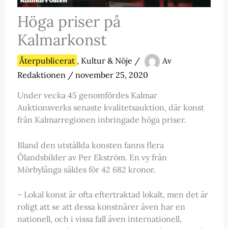
Höga priser på
Kalmarkonst
Återpublicerat
,
Kultur & Nöje
/
Av
Redaktionen
/
november 25, 2020
Under vecka 45 genomfördes Kalmar
Auktionsverks senaste kvalitetsauktion, där konst
från Kalmarregionen inbringade höga priser.
Bland den utställda konsten fanns flera
Ölandsbilder av Per Ekström. En vy från
Mörbylånga såldes för 42 682 kronor.
– Lokal konst är ofta eftertraktad lokalt, men det är
roligt att se att dessa konstnärer även har en
nationell, och i vissa fall även internationell,