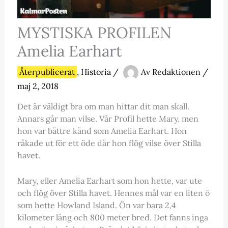
MYSTISKA PROFILEN
Amelia Earhart
Återpublicerat
,
Historia
/
Av
Redaktionen
/
maj 2, 2018
Det är väldigt bra om man hittar dit man skall.
Annars går man vilse. Vår Profil hette Mary, men
hon var bättre känd som Amelia Earhart. Hon
råkade ut för ett öde där hon flög vilse över Stilla
havet.
Mary, eller Amelia Earhart som hon hette, var ute
och flög över Stilla havet. Hennes mål var en liten ö
som hette Howland Island. Ön var bara 2,4
kilometer lång och 800 meter bred. Det fanns inga