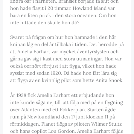
andra öar i närheten. Bränslet började ta slut och
hon hade flagit i 20 timmar. Howland Island var
bara en liten prick i den stora oceanen. Om hon
inte hittade den skulle hon dö?
Svaret på frågan om hur hon hamnade i den här
knipan låg en del år tillbaka i tiden. Det berodde på
att Amelia Earhart var mycket äventyrslysten och
gärna gav sig i kast med stora utmaningar. Hon var
också oerhört förtjust i att flyga, vilket hon hade
sysslat med sedan 1920. Då hade hon fått lära sig
att flyga av en kvinnlig pilot som hette Anita Snook.
År 1928 fick Amelia Earhart ett erbjudande hon
inte kunde säga nej till: att följa med på en flygning
över Atlanten med ett Fokkerplan. Starten ägde
rum på Newfoundland den 17 juni klockan 11 på
förmiddagen. Planet flögs av piloten Wilmer Stultz
och hans copilot Lou Gordon. Amelia Earhart följde