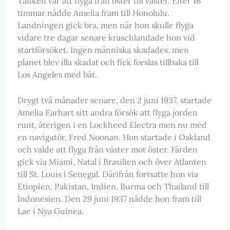
Tanken var att flyga från öster till väster. Efter 16
timmar nådde Amelia fram till Honolulu.
Landningen gick bra, men när hon skulle flyga
vidare tre dagar senare kraschlandade hon vid
startförsöket. Ingen människa skadades, men
planet blev illa skadat och fick forslas tillbaka till
Los Angeles med båt.
Drygt två månader senare, den 2 juni 1937, startade
Amelia Earhart sitt andra försök att flyga jorden
runt, återigen i en Lockheed Electra men nu med
en navigatör, Fred Noonan. Hon startade i Oakland
och valde att flyga från väster mot öster. Färden
gick via Miami, Natal i Brasilien och över Atlanten
till St. Louis i Senegal. Därifrån fortsatte hon via
Etiopien, Pakistan, Indien, Burma och Thailand till
Indonesien. Den 29 juni 1937 nådde hon fram till
Lae i Nya Guinea.