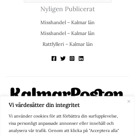
Nyligen Publicerat
Misshandel – Kalmar län
Misshandel – Kalmar län
Rattfylleri – Kalmar län
Vi värdesätter din integritet
KalmarPosten är en modern lokalnyhetstidning på nätet. Med
Vi använder cookies för att förbättra din surfupplevelse,
fokus på Kalmarregionen, men också med blick för det större
visa personligt anpassade annonser eller innehåll och
perspektivet, vill vi vara din självklara kanal för nyheter,
analysera vår trafik. Genom att klicka på "Acceptera alla"
berättelser och engagemang. KalmarPosten grundades 1988 och