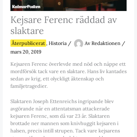
Kejsare Ferenc räddad av
slaktare
Återpublicerat
,
Historia
/
Av
Redaktionen
/
mars 20, 2019
Kejsaren Ferenc överlevde med nöd och näppe ett
mordförsök tack vare en slaktare. Hans liv kantades
sedan av krig, ett olyckligt äktenskap och
familjetragedier.
Slaktaren Joseph Ettenreichs ingripande blev
avgörande när en attentatsman attackerade
kejsaren Ferenc, som då var 23 år. Slaktaren
brottade ner mannen som knivhuggit kejsaren i
halsen, precis intill strupen. Tack vare kejsarens