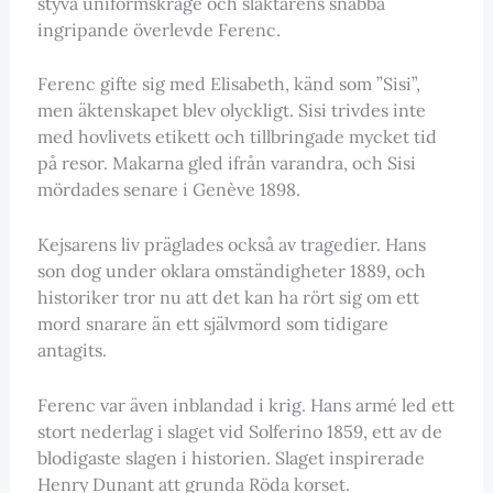
styva uniformskrage och slaktarens snabba
ingripande överlevde Ferenc.
Ferenc gifte sig med Elisabeth, känd som ”Sisi”,
men äktenskapet blev olyckligt. Sisi trivdes inte
med hovlivets etikett och tillbringade mycket tid
på resor. Makarna gled ifrån varandra, och Sisi
mördades senare i Genève 1898.
Kejsarens liv präglades också av tragedier. Hans
son dog under oklara omständigheter 1889, och
historiker tror nu att det kan ha rört sig om ett
mord snarare än ett självmord som tidigare
antagits.
Ferenc var även inblandad i krig. Hans armé led ett
stort nederlag i slaget vid Solferino 1859, ett av de
blodigaste slagen i historien. Slaget inspirerade
Henry Dunant att grunda Röda korset.