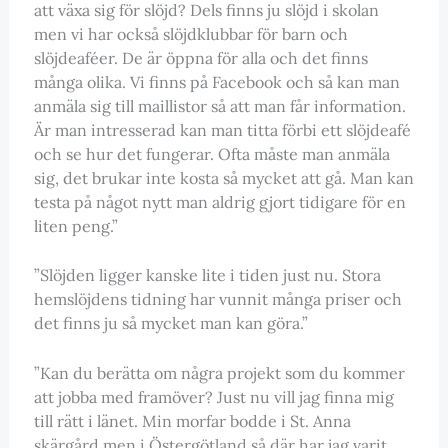
att växa sig för slöjd? Dels finns ju slöjd i skolan
men vi har också slöjdklubbar för barn och
slöjdeaféer. De är öppna för alla och det finns
många olika. Vi finns på Facebook och så kan man
anmäla sig till maillistor så att man får information.
Är man intresserad kan man titta förbi ett slöjdeafé
och se hur det fungerar. Ofta måste man anmäla
sig, det brukar inte kosta så mycket att gå. Man kan
testa på något nytt man aldrig gjort tidigare för en
liten peng.”
”Slöjden ligger kanske lite i tiden just nu. Stora
hemslöjdens tidning har vunnit många priser och
det finns ju så mycket man kan göra.”
”Kan du berätta om några projekt som du kommer
att jobba med framöver? Just nu vill jag finna mig
till rätt i länet. Min morfar bodde i St. Anna
skärgård men i Östergötland så där har jag varit