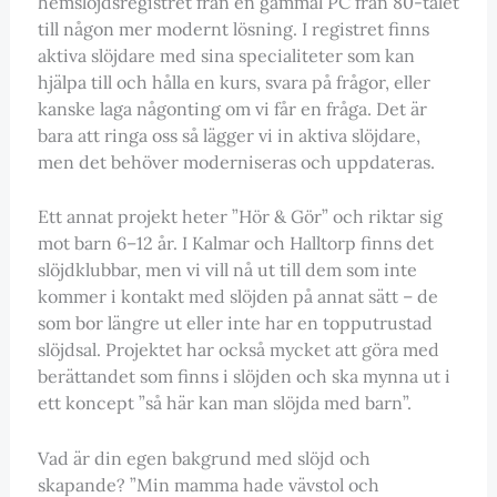
hemslöjdsregistret från en gammal PC från 80-talet
till någon mer modernt lösning. I registret finns
aktiva slöjdare med sina specialiteter som kan
hjälpa till och hålla en kurs, svara på frågor, eller
kanske laga någonting om vi får en fråga. Det är
bara att ringa oss så lägger vi in aktiva slöjdare,
men det behöver moderniseras och uppdateras.
Ett annat projekt heter ”Hör & Gör” och riktar sig
mot barn 6–12 år. I Kalmar och Halltorp finns det
slöjdklubbar, men vi vill nå ut till dem som inte
kommer i kontakt med slöjden på annat sätt – de
som bor längre ut eller inte har en topputrustad
slöjdsal. Projektet har också mycket att göra med
berättandet som finns i slöjden och ska mynna ut i
ett koncept ”så här kan man slöjda med barn”.
Vad är din egen bakgrund med slöjd och
skapande? ”Min mamma hade vävstol och