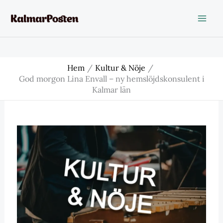
Hoppa
till
innehåll
Hem
Kultur & Nöje
God morgon Lina Envall – ny hemslöjdskonsulent i
Kalmar län