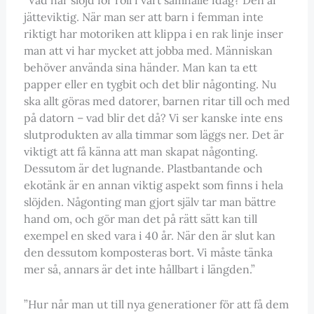
jätteviktig. När man ser att barn i femman inte
riktigt har motoriken att klippa i en rak linje inser
man att vi har mycket att jobba med. Människan
behöver använda sina händer. Man kan ta ett
papper eller en tygbit och det blir någonting. Nu
ska allt göras med datorer, barnen ritar till och med
på datorn – vad blir det då? Vi ser kanske inte ens
slutprodukten av alla timmar som läggs ner. Det är
viktigt att få känna att man skapat någonting.
Dessutom är det lugnande. Plastbantande och
ekotänk är en annan viktig aspekt som finns i hela
slöjden. Någonting man gjort själv tar man bättre
hand om, och gör man det på rätt sätt kan till
exempel en sked vara i 40 år. När den är slut kan
den dessutom komposteras bort. Vi måste tänka
mer så, annars är det inte hållbart i längden.”
”Hur når man ut till nya generationer för att få dem