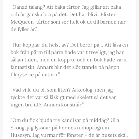
”Oanad talang? Att baka tårtor. Jag gillar att baka
och är ganska bra på det. Det har blivit Blixten
MeQueen-tårtor som ser helt ok ut till barnen när
de fyller år.”
”Hur kopplar du helst av? Det beror på… Att läsa en
bok från pärm till pärm hade varit trevligt, jag har
sällan tiden, men en kopp te och en bok hade varit
fantastiskt. Annars blir det slötittande på någon
film/serie på datorn.”
”Vad ville du bli som liten? Arkeolog, men jag
tyckte det var så läskigt med skelett så det var
ingen bra idé. Annars konstnär.”
”Om du fick bjuda tre kändisar på middag? Ulla
Skoog, jag lyssnar på hennes radioprogram
Husesyn. Jag vurmar för fönster – de är husets skäl,