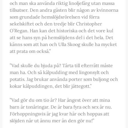
och man ska använda riktig linoljefärg utan massa
tillsatser. Den andra gästen blir någon av kvinnorna
som grundade hemslöjdsrörelsen vid förra
sekelskiftet och den tredje blir Christopher
O’Regan. Han kan det historiska och det vore kul
att se hans syn på hemslöjdens del i det hela. Det
känns som att han och Ulla Skoog skulle ha mycket
att prata om också.”
”Vad skulle du bjuda på? Tårta till efterrätt måste
man ha. Och så kålpudding med lingonsylt och
potatis. Jag brukar använda porter som buljong och
kokar kålpuddingen, det blir jättegott.”
”Vad gör du om tio år? Har ångest över att mina
barn är tonåringar. De är bara fyra och sex år nu.
Förhoppningsvis är jag kvar här och hoppas att
slöjden når ut ännu mer än den gör nu!”