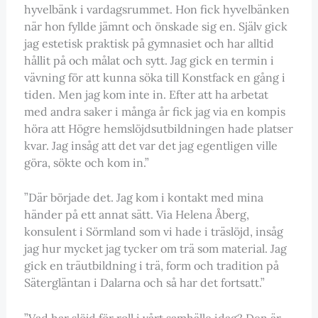
hyvelbänk i vardagsrummet. Hon fick hyvelbänken
när hon fyllde jämnt och önskade sig en. Själv gick
jag estetisk praktisk på gymnasiet och har alltid
hållit på och målat och sytt. Jag gick en termin i
vävning för att kunna söka till Konstfack en gång i
tiden. Men jag kom inte in. Efter att ha arbetat
med andra saker i många år fick jag via en kompis
höra att Högre hemslöjdsutbildningen hade platser
kvar. Jag insåg att det var det jag egentligen ville
göra, sökte och kom in.”
”Där började det. Jag kom i kontakt med mina
händer på ett annat sätt. Via Helena Åberg,
konsulent i Sörmland som vi hade i träslöjd, insåg
jag hur mycket jag tycker om trä som material. Jag
gick en träutbildning i trä, form och tradition på
Sätergläntan i Dalarna och så har det fortsatt.”
”Vad har slöjd för roll i vårt samhälle idag? Den är