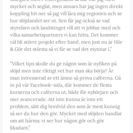
mycket och seglat, men annars har jag ingen direkt
koppling hit ner så jag vill lära mig regionen och se
hur slöjdandet ser ut. Sen får jag också se vad
styrelsen och landstinget vill att vi jobbar med och
vilka samarbetspartners vi kan hitta. Det kommer
väl bli större projekt efter hand, men just nu är Hör
& Gör det största så vi får se vad det mynnar i.”
”Vilket tips skulle du ge någon som är nyfiken på
slöjd men inte riktigt vet hur man ska börja? Är
man intresserad av ett ämne så prova caféerna. Gå
in på vår Facebook-sida, där kommer de flesta
kurserna och caféerna ut, både för nybörjare och
mer avancerade. Att inte kunna är inte ett
problem, sätt dig bredvid den som är mest kunnig
så ser du hur den gör. Mycket med slöjden handlar
om att härma; vi ser hur någon gör och gör
likadant.”