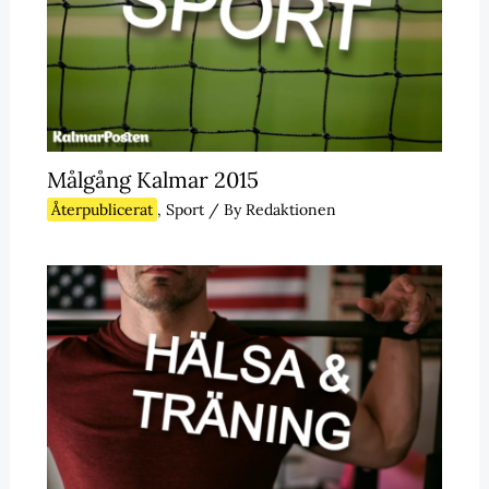
Målgång Kalmar 2015
Återpublicerat
,
Sport
/ By
Redaktionen