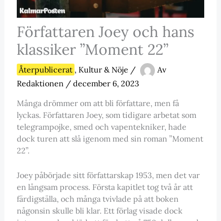
Författaren Joey och hans
klassiker ”Moment 22”
Återpublicerat
,
Kultur & Nöje
/
Av
Redaktionen
/
december 6, 2023
Många drömmer om att bli författare, men få
lyckas. Författaren Joey, som tidigare arbetat som
telegrampojke, smed och vapentekniker, hade
dock turen att slå igenom med sin roman ”Moment
22”.
Joey påbörjade sitt författarskap 1953, men det var
en långsam process. Första kapitlet tog två år att
färdigställa, och många tvivlade på att boken
någonsin skulle bli klar. Ett förlag visade dock