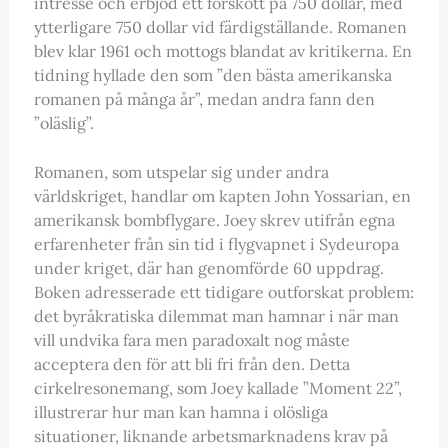
intresse och erbjöd ett förskott på 750 dollar, med
ytterligare 750 dollar vid färdigställande. Romanen
blev klar 1961 och mottogs blandat av kritikerna. En
tidning hyllade den som ”den bästa amerikanska
romanen på många år”, medan andra fann den
”oläslig”.
Romanen, som utspelar sig under andra
världskriget, handlar om kapten John Yossarian, en
amerikansk bombflygare. Joey skrev utifrån egna
erfarenheter från sin tid i flygvapnet i Sydeuropa
under kriget, där han genomförde 60 uppdrag.
Boken adresserade ett tidigare outforskat problem:
det byråkratiska dilemmat man hamnar i när man
vill undvika fara men paradoxalt nog måste
acceptera den för att bli fri från den. Detta
cirkelresonemang, som Joey kallade ”Moment 22”,
illustrerar hur man kan hamna i olösliga
situationer, liknande arbetsmarknadens krav på