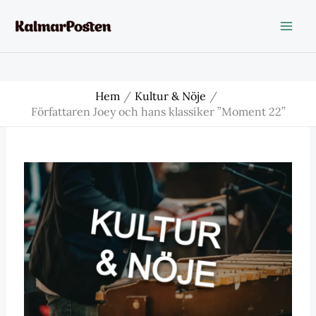
Hoppa
till
innehåll
Hem
Kultur & Nöje
Författaren Joey och hans klassiker ”Moment 22”