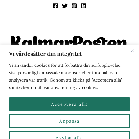
Vi värdesätter din integritet
KalmarPosten är en modern lokalnyhetstidning på nätet. Med
Vi använder cookies för att förbättra din surfupplevelse,
fokus på Kalmarregionen, men också med blick för det större
visa personligt anpassade annonser eller innehåll och
perspektivet, vill vi vara din självklara kanal för nyheter,
analysera vår trafik. Genom att klicka på "Acceptera alla"
berättelser och engagemang. KalmarPosten grundades 1988 och
samtycker du till vår användning av cookies.
fick nya ägare 2025.
Acceptera alla
Anpassa
Nyhetstips eller frågor?
Kontakta oss
| Copyright ©
2026 | Kalmarposten.se |
Se alla Kategorier & Ämnen
här
Avvisa alla