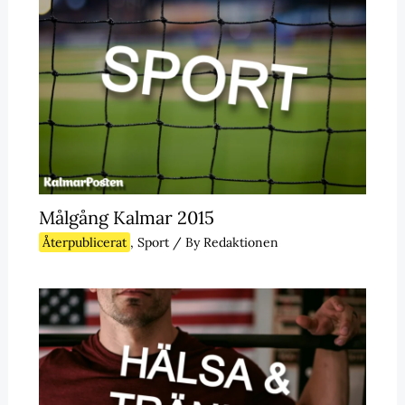
Målgång Kalmar 2015
Återpublicerat
,
Sport
/ By
Redaktionen