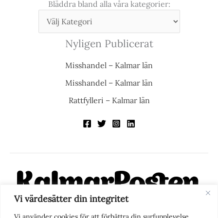
Bläddra bland alla våra kategorier:
Nyligen Publicerat
Misshandel – Kalmar län
Misshandel – Kalmar län
Rattfylleri – Kalmar län
Vi värdesätter din integritet
KalmarPosten är en modern lokalnyhetstidning på nätet. Med
Vi använder cookies för att förbättra din surfupplevelse,
fokus på Kalmarregionen, men också med blick för det större