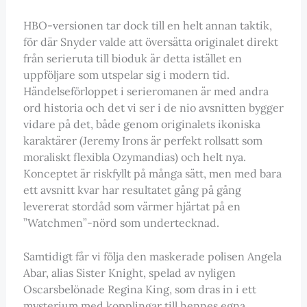
HBO-versionen tar dock till en helt annan taktik,
för där Snyder valde att översätta originalet direkt
från serieruta till bioduk är detta istället en
uppföljare som utspelar sig i modern tid.
Händelseförloppet i serieromanen är med andra
ord historia och det vi ser i de nio avsnitten bygger
vidare på det, både genom originalets ikoniska
karaktärer (Jeremy Irons är perfekt rollsatt som
moraliskt flexibla Ozymandias) och helt nya.
Konceptet är riskfyllt på många sätt, men med bara
ett avsnitt kvar har resultatet gång på gång
levererat stordåd som värmer hjärtat på en
”Watchmen”-nörd som undertecknad.
Samtidigt får vi följa den maskerade polisen Angela
Abar, alias Sister Knight, spelad av nyligen
Oscarsbelönade Regina King, som dras in i ett
mysterium med kopplingar till hennes egna