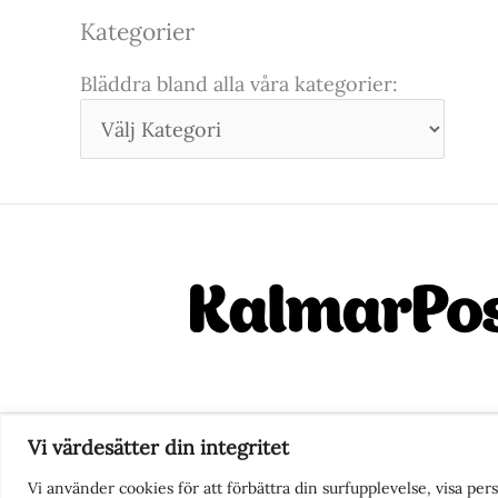
Kategorier
Bläddra bland alla våra kategorier:
Vi värdesätter din integritet
Nyhetstips eller frågor?
Ko
Vi använder cookies för att förbättra din surfupplevelse, visa pe