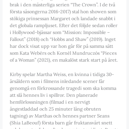
brak i den mästerliga serien “The Crown”. I de två
första säsongerna 2016-2017) stal hon showen som
stökiga prinsessan Margaret och landade snabbt i
det globala rampljuset. Efter det följde sedan roller
i Hollywood-bjässar som “Mission: Impossible –
Fallout” (2018) och “Hobbs and Shaw” (2019). Inget
har dock visat upp var hon går för på samma sätt
som Kata Webérs och Kornél Mundruczós “Pieces
of a Woman” (2021), en makalöst stark start på året.
Kirby spelar Martha Weiss, en kvinna i tidiga 30-
årsåldern som i filmens inledande scener får
genomgå en förkrossande tragedi som ska komma
att slå hennes liv i spillror. Den planerade
hemförlossningen (filmad i en nervigt
ångestladdad och 25 minuter lång obruten
tagning) av Marthas och hennes partner Seans
(Shia LaBeouf) första barn går fruktansvärt snett