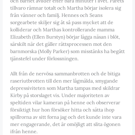
och barnet avlider efter bara minuter i livet. Parets
tillvaro rämnar totalt och Martha börjar isolera sig
från vänner och familj. Hennes och Seans
sorgearbete skiljer sig åt så pass mycket att de
kolliderar och Marthas kontrollerande mamma
Elizabeth (Ellen Burstyn) börjar lägga näsan i blöt,
särskilt när det gäller rättsprocessen mot den
barnmorska (Molly Parker) som misstänks ha begått
tjänstefel under förlossningen.
Allt från de nervösa sammanbrotten och de bitiga
raseriutbrotten till den mer lågmälda, smygande
depressiviteten som Martha tampas med skildrar
Kirby på storslaget vis. Under majoriteten av
speltiden vilar kameran på henne och observerar
försiktigt hur hon försöker hitta och sätta ihop
spillrorna av sitt forna jag och det kunde inte vara
mer engagerande, det är omöjligt att slita ögonen
ifrån henne.