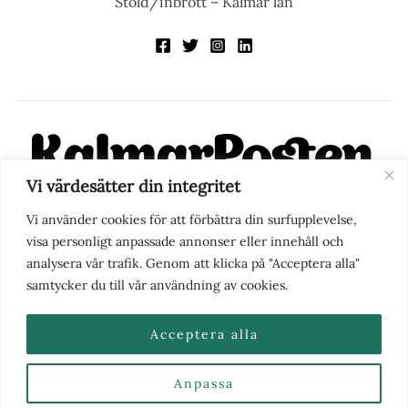
Stöld/inbrott – Kalmar län
Vi värdesätter din integritet
KalmarPosten är en modern lokalnyhetstidning på nätet. Med
Vi använder cookies för att förbättra din surfupplevelse,
fokus på Kalmarregionen, men också med blick för det större
visa personligt anpassade annonser eller innehåll och
perspektivet, vill vi vara din självklara kanal för nyheter,
analysera vår trafik. Genom att klicka på "Acceptera alla"
berättelser och engagemang. KalmarPosten grundades 1988 och
samtycker du till vår användning av cookies.
fick nya ägare 2025.
Acceptera alla
Anpassa
Nyhetstips eller frågor?
Kontakta oss
| Copyright ©
2026 | Kalmarposten.se |
Se alla Kategorier & Ämnen