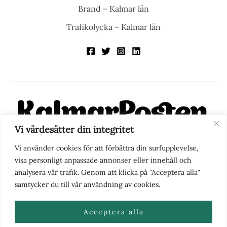
Brand – Kalmar län
Trafikolycka – Kalmar län
Vi värdesätter din integritet
KalmarPosten är en modern lokalnyhetstidning på nätet. Med
Vi använder cookies för att förbättra din surfupplevelse,
fokus på Kalmarregionen, men också med blick för det större
visa personligt anpassade annonser eller innehåll och
perspektivet, vill vi vara din självklara kanal för nyheter,
analysera vår trafik. Genom att klicka på "Acceptera alla"
berättelser och engagemang. KalmarPosten grundades 1988 och
samtycker du till vår användning av cookies.
fick nya ägare 2025.
Acceptera alla