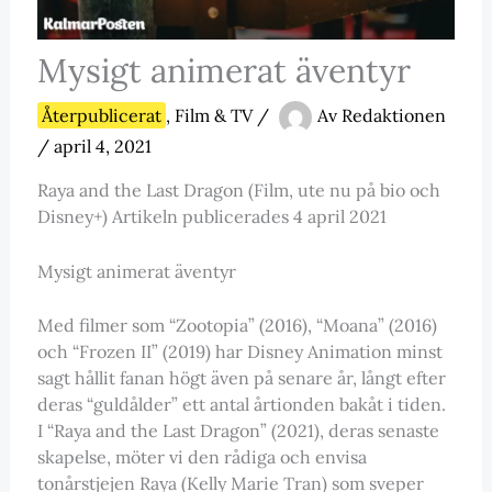
Mysigt animerat äventyr
Återpublicerat
,
Film & TV
/
Av
Redaktionen
/
april 4, 2021
Raya and the Last Dragon (Film, ute nu på bio och
Disney+) Artikeln publicerades 4 april 2021
Mysigt animerat äventyr
Med filmer som “Zootopia” (2016), “Moana” (2016)
och “Frozen II” (2019) har Disney Animation minst
sagt hållit fanan högt även på senare år, långt efter
deras “guldålder” ett antal årtionden bakåt i tiden.
I “Raya and the Last Dragon” (2021), deras senaste
skapelse, möter vi den rådiga och envisa
tonårstjejen Raya (Kelly Marie Tran) som sveper