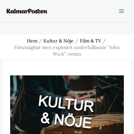
Hoppa
till
innehåll
Hem
Kultur & Nöje
Film & TV
Förutsägbar men explosivt underhållande “John
Wick”-remix