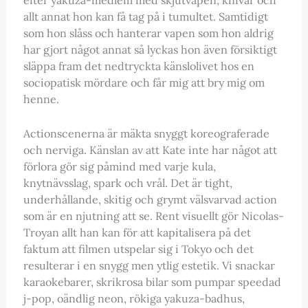
allt annat hon kan få tag på i tumultet. Samtidigt
som hon slåss och hanterar vapen som hon aldrig
har gjort något annat så lyckas hon även försiktigt
släppa fram det nedtryckta känslolivet hos en
sociopatisk mördare och får mig att bry mig om
henne.
Actionscenerna är mäkta snyggt koreograferade
och nerviga. Känslan av att Kate inte har något att
förlora gör sig påmind med varje kula,
knytnävsslag, spark och vrål. Det är tight,
underhållande, skitig och grymt välsvarvad action
som är en njutning att se. Rent visuellt gör Nicolas-
Troyan allt han kan för att kapitalisera på det
faktum att filmen utspelar sig i Tokyo och det
resulterar i en snygg men ytlig estetik. Vi snackar
karaokebarer, skrikrosa bilar som pumpar speedad
j-pop, oändlig neon, rökiga yakuza-badhus,