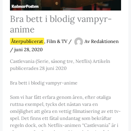
Bra bett i blodig vampyr-
anime
Återpublicerat
,
Film & TV
/
Av
Redaktionen
/
juni 28, 2020
Castlevania (Serie, säsong tre, Netflix) Artikeln
publicerades 28 juni 2020
Bra bett i blodig vampyr-anime
Som vi har fått erfara genom åren, efter otaliga
ruttna exempel, tycks det nästan vara en
omöjlighet att göra en vettig filmatisering av ett tv-
spel. Det finns ett fåtal undantag som bekräftar
regeln dock, och Netflix-animen “Castlevania” är i