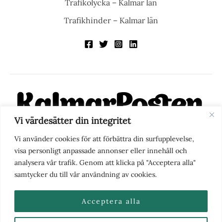
Trafikolycka – Kalmar län
Trafikhinder – Kalmar län
Vi värdesätter din integritet
KalmarPosten är en modern lokalnyhetstidning på nätet. Med
Vi använder cookies för att förbättra din surfupplevelse,
fokus på Kalmarregionen, men också med blick för det större
visa personligt anpassade annonser eller innehåll och
perspektivet, vill vi vara din självklara kanal för nyheter,
analysera vår trafik. Genom att klicka på "Acceptera alla"
berättelser och engagemang. KalmarPosten grundades 1988 och
samtycker du till vår användning av cookies.
fick nya ägare 2025.
Acceptera alla