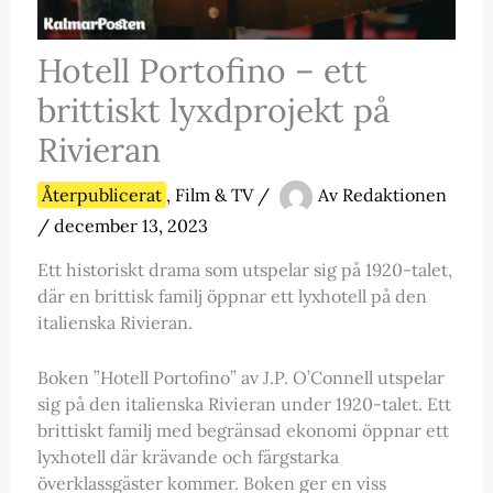
Hotell Portofino – ett
brittiskt lyxdprojekt på
Rivieran
Återpublicerat
,
Film & TV
/
Av
Redaktionen
/
december 13, 2023
Ett historiskt drama som utspelar sig på 1920-talet,
där en brittisk familj öppnar ett lyxhotell på den
italienska Rivieran.
Boken ”Hotell Portofino” av J.P. O’Connell utspelar
sig på den italienska Rivieran under 1920-talet. Ett
brittiskt familj med begränsad ekonomi öppnar ett
lyxhotell där krävande och färgstarka
överklassgäster kommer. Boken ger en viss