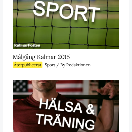
Målgång Kalmar 2015
Återpublicerat
,
Sport
/ By
Redaktionen