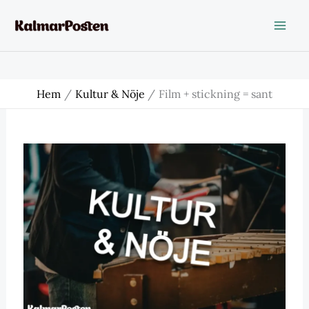
Hoppa
till
innehåll
Hem
Kultur & Nöje
Film + stickning = sant