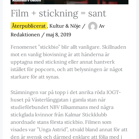
Film + stickning = sant
Återpublicerat
,
Kultur & Nöje
/
Av
Redaktionen
/
maj 8, 2019
Fenomenet ”stickbio” blir allt vanligare. Skillnaden
mot en vanlig biovisning är att händerna är
upptagna med stickning eller annat hantverk
istället för popcorn, och att belysningen är något
starkare för att synas.
Stämningen var på topp i det anrika röda IOGT-
huset på Västerlånggatan i gamla stan när
studieförbundet NBV tillsammans med några
stickglada kvinnor från Kalmar Stickklubb
anordnade stans första stickbio. Filmen som
visades var ”Unga Astrid”, utvald bland annat för att
den är svensk och därmed enklare att följa med i