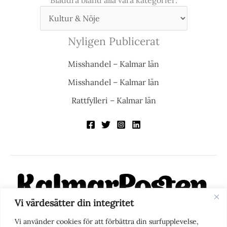
Nyligen Publicerat
Misshandel – Kalmar län
Misshandel – Kalmar län
Rattfylleri – Kalmar län
Vi värdesätter din integritet
KalmarPosten är en modern lokalnyhetstidning på nätet. Med
Vi använder cookies för att förbättra din surfupplevelse,
fokus på Kalmarregionen, men också med blick för det större