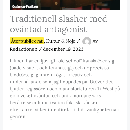
Traditionell slasher med
oväntad antagonist
Återpublicerat
,
Kultur & Nöje
/
Av
Redaktionen
/
december 19, 2023
Filmen har en ljuvligt ”old school” känsla över sig
(både visuellt och tonmässigt) och är precis så
blodtörstig, glimten i ögat-kreativ och
underhållande som jag hoppades på. Utöver det
bjuder regissören och manusförfattaren Ti West på
en mycket oväntad och unik mördare vars
berättelse och motivation faktiskt väcker
eftertanke, vilket inte direkt tillhör vanligheterna i
genren.