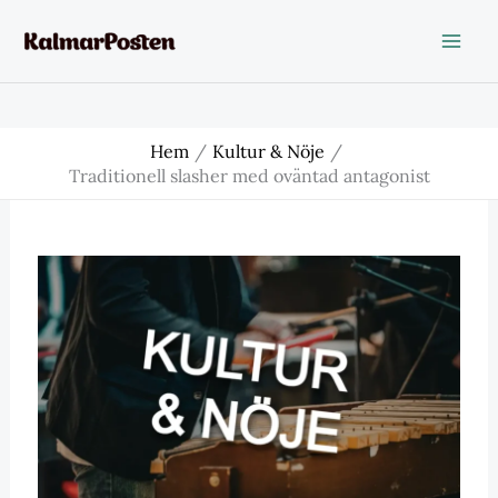
Hoppa
till
innehåll
Hem
Kultur & Nöje
Traditionell slasher med oväntad antagonist