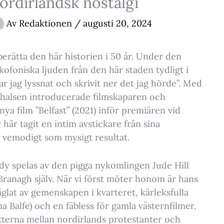
rdirländsk nostalgi
Av
Redaktionen
/
augusti 20, 2024
 berätta den här historien i 50 år. Under den
kofoniska ljuden från den här staden tydligt i
har jag lyssnat och skrivit ner det jag hörde”. Med
halsen introducerade filmskaparen och
a film ”Belfast” (2021) inför premiären vid
 här tagit en intim avstickare från sina
a vemodigt som mysigt resultat.
dy spelas av den pigga nykomlingen Jude Hill
Branagh själv. När vi först möter honom är hans
räglat av gemenskapen i kvarteret, kärleksfulla
a Balfe) och en fäbless för gamla västernfilmer.
ikterna mellan nordirlands protestanter och