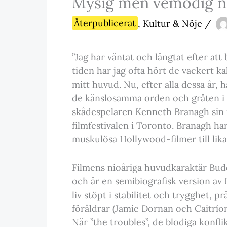
Mysig men vemodig no
Återpublicerat
,
Kultur & Nöje
/
”Jag har väntat och längtat efter att
tiden har jag ofta hört de vackert ka
mitt huvud. Nu, efter alla dessa år, 
de känslosamma orden och gråten i 
skådespelaren Kenneth Branagh sin ny
filmfestivalen i Toronto. Branagh har
muskulösa Hollywood-filmer till lik
Filmens nioåriga huvudkaraktär Bud
och är en semibiografisk version av 
liv stöpt i stabilitet och trygghet, p
föräldrar (Jamie Dornan och Caitríon
När ”the troubles”, de blodiga konfl