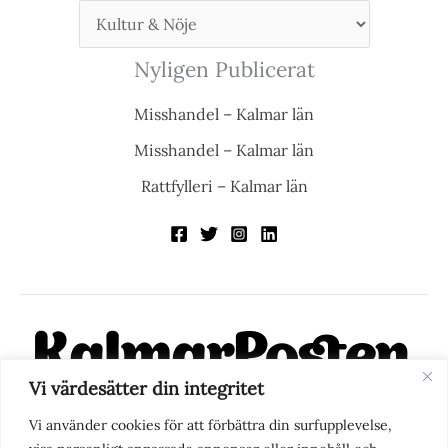
Nyligen Publicerat
Misshandel – Kalmar län
Misshandel – Kalmar län
Rattfylleri – Kalmar län
Vi värdesätter din integritet
KalmarPosten är en modern lokalnyhetstidning på nätet. Med
Vi använder cookies för att förbättra din surfupplevelse,
fokus på Kalmarregionen, men också med blick för det större