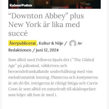
“Downton Abbey” plus
New York är lika med
succé
Återpublicerat
,
Kultur & Nöje
/
Av
Redaktionen
/
juni 12, 2024
Som alltid med Fellowes bjuds det i ”The Gilded
Age” på påkostad, välskriven och
beroendeframkallande underhållning med viss
melodramatisk lutning. Platserna och kostymerna
är att dö för, intrigerna är riktigt bitiga och Carrie
Coon är som alltid en naturkraft till skådespelare
som höjer allt hon är med i.