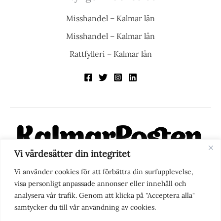
Misshandel – Kalmar län
Misshandel – Kalmar län
Rattfylleri – Kalmar län
Vi värdesätter din integritet
KalmarPosten är en modern lokalnyhetstidning på nätet. Med
Vi använder cookies för att förbättra din surfupplevelse,
fokus på Kalmarregionen, men också med blick för det större
visa personligt anpassade annonser eller innehåll och
perspektivet, vill vi vara din självklara kanal för nyheter,
analysera vår trafik. Genom att klicka på "Acceptera alla"
berättelser och engagemang. KalmarPosten grundades 1988 och
samtycker du till vår användning av cookies.
fick nya ägare 2025.