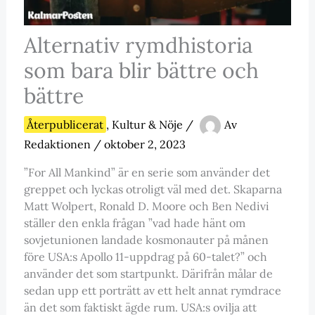
Alternativ rymdhistoria
som bara blir bättre och
bättre
Återpublicerat
,
Kultur & Nöje
/
Av
Redaktionen
/
oktober 2, 2023
”For All Mankind” är en serie som använder det
greppet och lyckas otroligt väl med det. Skaparna
Matt Wolpert, Ronald D. Moore och Ben Nedivi
ställer den enkla frågan ”vad hade hänt om
sovjetunionen landade kosmonauter på månen
före USA:s Apollo 11-uppdrag på 60-talet?” och
använder det som startpunkt. Därifrån målar de
sedan upp ett porträtt av ett helt annat rymdrace
än det som faktiskt ägde rum. USA:s ovilja att