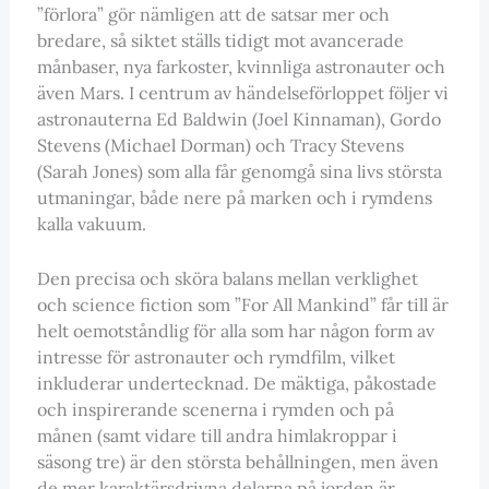
”förlora” gör nämligen att de satsar mer och
bredare, så siktet ställs tidigt mot avancerade
månbaser, nya farkoster, kvinnliga astronauter och
även Mars. I centrum av händelseförloppet följer vi
astronauterna Ed Baldwin (Joel Kinnaman), Gordo
Stevens (Michael Dorman) och Tracy Stevens
(Sarah Jones) som alla får genomgå sina livs största
utmaningar, både nere på marken och i rymdens
kalla vakuum.
Den precisa och sköra balans mellan verklighet
och science fiction som ”For All Mankind” får till är
helt oemotståndlig för alla som har någon form av
intresse för astronauter och rymdfilm, vilket
inkluderar undertecknad. De mäktiga, påkostade
och inspirerande scenerna i rymden och på
månen (samt vidare till andra himlakroppar i
säsong tre) är den största behållningen, men även
de mer karaktärsdrivna delarna på jorden är