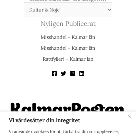
Nyligen Publicerat
Misshandel – Kalmar län
Misshandel – Kalmar län
Rattfylleri – Kalmar län
Vi värdesätter din integritet
KalmarPosten är en modern lokalnyhetstidning på nätet. Med
Vi använder cookies för att förbättra din surfupplevelse,
fokus på Kalmarregionen, men också med blick för det större