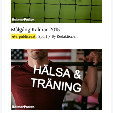
Målgång Kalmar 2015
Återpublicerat
,
Sport
/ By
Redaktionen