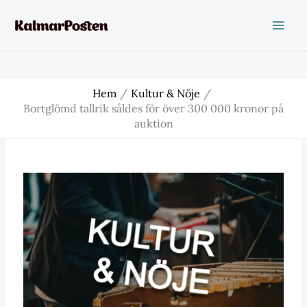
Hoppa
till
innehåll
Hem
Kultur & Nöje
Bortglömd tallrik såldes för över 300 000 kronor på
auktion