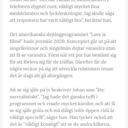
telefonen dygnet runt, väldigt mycket fina
meddelanden och lyckönskningar. Jag skulle säga
att responsen har varit väldigt bra”, berättar han.
Det amerikanska dejtingprogrammet ”Love is
Blind” hade premiär 2020. Konceptet går ut på att
singelkvinnor och singelmän dejtar varandra utan
att få se varandra. Först när ett par har bestämt sig
för att förlova sig får de träffas. Därefter får de
några veckor på sig att utveckla relationen innan
det är dags att gå altargången.
Att se sig själv på tv beskriver Johan som ”lite
surrealistiskt”. ”Jag hade det ganska tufft i
programmet och visade mycket känslor, och att få
se sig själv gråta och må dåligt inför öppen ridå är
väldigt speciellt”, säger han. Han tycker också att
det är ”väldigt konstigt” att se de andra killarna,