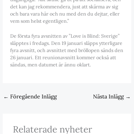
det kan jag rekommendera, just att skärma av sig
och bara vara här och nu med den du dejtar, eller
vem som helst egentligen.”
De första fyra avsnitten av ”Love is Blind: Sverige”
släpptes i fredags. Den 19 januari släpps ytterligare
fyra avsnitt, och avsnittet med bröllopen sänds den
26 januari. Ett reunionavsnitt kommer också att
sändas, men datumet är ännu oklart.
←
Föregående Inlägg
Nästa Inlägg
→
Relaterade nyheter