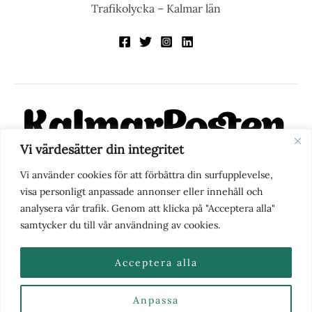
Trafikolycka – Kalmar län
Vi värdesätter din integritet
KalmarPosten är en modern lokalnyhetstidning på nätet. Med
Vi använder cookies för att förbättra din surfupplevelse,
fokus på Kalmarregionen, men också med blick för det större
visa personligt anpassade annonser eller innehåll och
perspektivet, vill vi vara din självklara kanal för nyheter,
analysera vår trafik. Genom att klicka på "Acceptera alla"
berättelser och engagemang. KalmarPosten grundades 1988 och
samtycker du till vår användning av cookies.
fick nya ägare 2025.
Acceptera alla
Anpassa
Nyhetstips eller frågor?
Kontakta oss
| Copyright ©