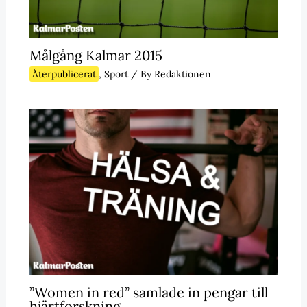
Målgång Kalmar 2015
Återpublicerat
,
Sport
/ By
Redaktionen
”Women in red” samlade in pengar till
hjärtforskning