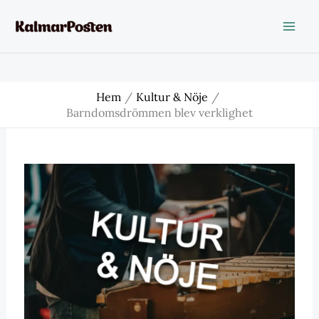
Hoppa
till
innehåll
Hem
Kultur & Nöje
Barndomsdrömmen blev verklighet