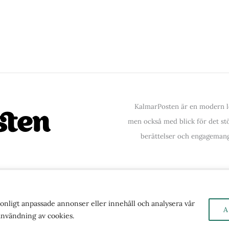
KalmarPosten är en modern lo
men också med blick för det stör
berättelser och engagemang
ntakta oss
| Copyright © 2026 | Kalmarposten.se |
Se 
rsonligt anpassade annonser eller innehåll och analysera vår
A
 användning av cookies.