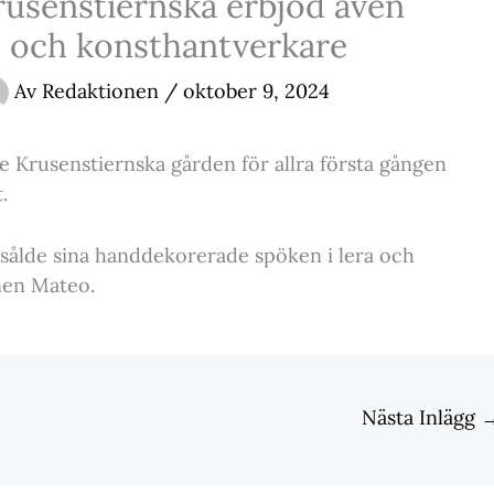
rusenstiernska erbjöd även
- och konsthantverkare
Av
Redaktionen
/
oktober 9, 2024
 Krusenstiernska gården för allra första gången
.
 sålde sina handdekorerade spöken i lera och
nen Mateo.
Nästa Inlägg