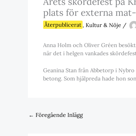
Årets skördefest på K
plats för externa mat
Återpublicerat
,
Kultur & Nöje
/
Anna Holm och Oliver Gréen besökte
när det i helgen vankades skördefest
Geanina Stan från Abbetorp i Nybro
betong. Som hjälpreda hade hon so
←
Föregående Inlägg