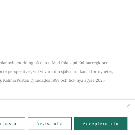
kalnyhetstidning på nätet. Med fokus på Kalmarregionen,
re perspektivet, vill vi vara din självklara kanal för nyheter,
. KalmarPosten grundades 1988 och fick nya ägare 2025.
alla Kategorier & Ämnen här
npassa
Avvisa alla
Acceptera alla