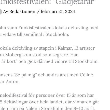
kisfestivalen: ”Glädjetårar”
Av
Redaktionen
/
februari 21, 2024
lm vann Funkisfestivalens lokala deltävling med
vidare till semifinal i Stockholm.
kala deltävling av stapeln i Kalmar. 13 artister
ton Moberg som stod som segrare. Han
r kort” och gick därmed vidare till Stockholm.
hansens ”Se på mig” och andra året med Céline
tar Anton.
 melodifestival för personer över 15 år som har
5 deltävlingar över hela landet, där vinnaren går
finalen rum på Nalen i Stockholm den 9–10 april,