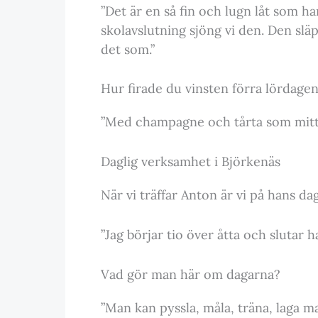
”Det är en så fin och lugn låt som har
skolavslutning sjöng vi den. Den släp
det som.”
Hur firade du vinsten förra lördage
”Med champagne och tårta som mitt
Daglig verksamhet i Björkenäs
När vi träffar Anton är vi på hans da
”Jag börjar tio över åtta och slutar ha
Vad gör man här om dagarna?
”Man kan pyssla, måla, träna, laga mat