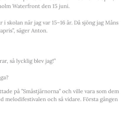
holm Waterfront den 15 juni.
r i skolan när jag var 15–16 år. Då sjöng jag Måns
pris”, säger Anton.
ar, så lycklig blev jag!”
nga?
ittade på ”Småstjärnorna” och ville vara som dem
med melodifestivalen och så vidare. Första gången