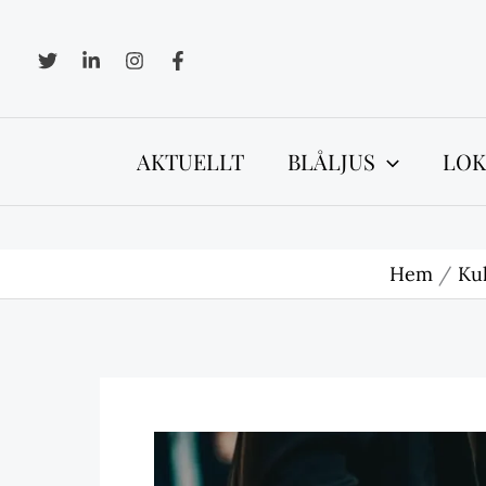
Hoppa
till
innehåll
AKTUELLT
BLÅLJUS
LOK
Hem
Ku