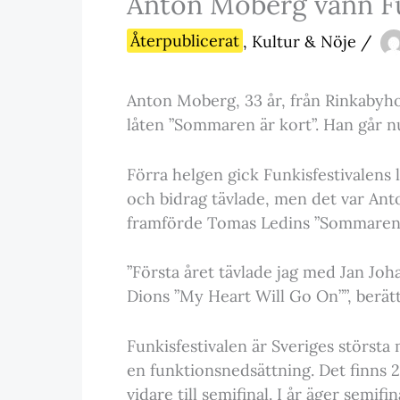
Anton Moberg vann Fun
Återpublicerat
,
Kultur & Nöje
/
Anton Moberg, 33 år, från Rinkabyho
låten ”Sommaren är kort”. Han går nu 
Förra helgen gick Funkisfestivalens lo
och bidrag tävlade, men det var An
framförde Tomas Ledins ”Sommaren ä
”Första året tävlade jag med Jan Jo
Dions ”My Heart Will Go On””, berät
Funkisfestivalen är Sveriges största
en funktionsnedsättning. Det finns 2
vidare till semifinal. I år äger semi