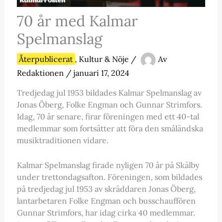
70 år med Kalmar
Spelmanslag
Återpublicerat
,
Kultur & Nöje
/
Av
Redaktionen
/
januari 17, 2024
Tredjedag jul 1953 bildades Kalmar Spelmanslag av
Jonas Öberg, Folke Engman och Gunnar Strimfors.
Idag, 70 år senare, firar föreningen med ett 40-tal
medlemmar som fortsätter att föra den småländska
musiktraditionen vidare.
Kalmar Spelmanslag firade nyligen 70 år på Skälby
under trettondagsafton. Föreningen, som bildades
på tredjedag jul 1953 av skräddaren Jonas Öberg,
lantarbetaren Folke Engman och busschauffören
Gunnar Strimfors, har idag cirka 40 medlemmar.