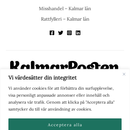
Misshandel – Kalmar län
Rattfylleri – Kalmar län
Vi värdesätter din integritet
KalmarPosten är en modern lokalnyhetstidning på nätet. Med
Vi använder cookies för att förbättra din surfupplevelse,
fokus på Kalmarregionen, men också med blick för det större
visa personligt anpassade annonser eller innehåll och
perspektivet, vill vi vara din självklara kanal för nyheter,
analysera vår trafik. Genom att klicka på "Acceptera alla"
berättelser och engagemang. KalmarPosten grundades 1988 och
samtycker du till vår användning av cookies.
fick nya ägare 2025.
Acceptera alla