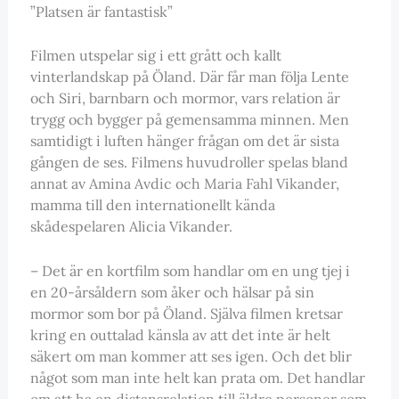
”Platsen är fantastisk”
Filmen utspelar sig i ett grått och kallt
vinterlandskap på Öland. Där får man följa Lente
och Siri, barnbarn och mormor, vars relation är
trygg och bygger på gemensamma minnen. Men
samtidigt i luften hänger frågan om det är sista
gången de ses. Filmens huvudroller spelas bland
annat av Amina Avdic och Maria Fahl Vikander,
mamma till den internationellt kända
skådespelaren Alicia Vikander.
– Det är en kortfilm som handlar om en ung tjej i
en 20-årsåldern som åker och hälsar på sin
mormor som bor på Öland. Själva filmen kretsar
kring en outtalad känsla av att det inte är helt
säkert om man kommer att ses igen. Och det blir
något som man inte helt kan prata om. Det handlar
om att ha en distansrelation till äldre personer som