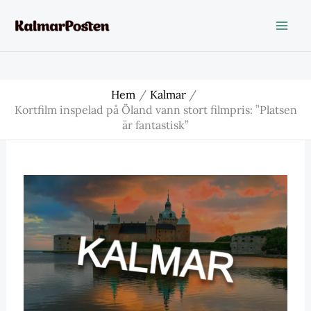
Hoppa
till
innehåll
Hem
Kalmar
Kortfilm inspelad på Öland vann stort filmpris: ”Platsen
är fantastisk”