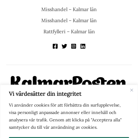
Misshandel – Kalmar län
Misshandel – Kalmar län
Rattfylleri – Kalmar län
Vi värdesätter din integritet
KalmarPosten är en modern lokalnyhetstidning på nätet. Med
Vi använder cookies för att förbättra din surfupplevelse,
fokus på Kalmarregionen, men också med blick för det större
visa personligt anpassade annonser eller innehåll och
perspektivet, vill vi vara din självklara kanal för nyheter,
analysera vår trafik. Genom att klicka på "Acceptera alla"
berättelser och engagemang. KalmarPosten grundades 1988 och
samtycker du till vår användning av cookies.
fick nya ägare 2025.