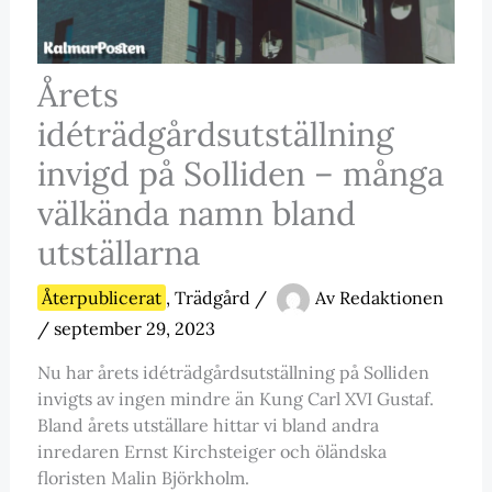
Årets
idéträdgårdsutställning
invigd på Solliden – många
välkända namn bland
utställarna
Återpublicerat
,
Trädgård
/
Av
Redaktionen
/
september 29, 2023
Nu har årets idéträdgårdsutställning på Solliden
invigts av ingen mindre än Kung Carl XVI Gustaf.
Bland årets utställare hittar vi bland andra
inredaren Ernst Kirchsteiger och öländska
floristen Malin Björkholm.