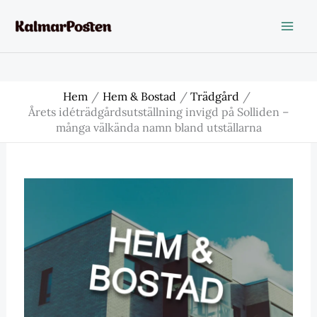
Hoppa
till
innehåll
Hem
Hem & Bostad
Trädgård
Årets idéträdgårdsutställning invigd på Solliden –
många välkända namn bland utställarna