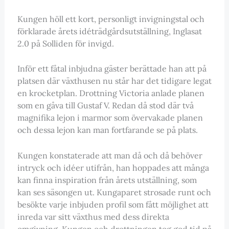
Kungen höll ett kort, personligt invigningstal och
förklarade årets idéträdgårdsutställning, Inglasat
2.0 på Solliden för invigd.
Inför ett fåtal inbjudna gäster berättade han att på
platsen där växthusen nu står har det tidigare legat
en krocketplan. Drottning Victoria anlade planen
som en gåva till Gustaf V. Redan då stod där två
magnifika lejon i marmor som övervakade planen
och dessa lejon kan man fortfarande se på plats.
Kungen konstaterade att man då och då behöver
intryck och idéer utifrån, han hoppades att många
kan finna inspiration från årets utställning, som
kan ses säsongen ut. Kungaparet strosade runt och
besökte varje inbjuden profil som fått möjlighet att
inreda var sitt växthus med dess direkta
omgivning. Kungen och drottningen tog god tid på