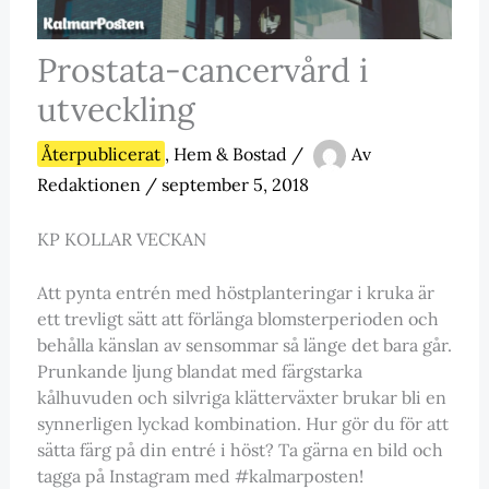
Prostata-cancervård i
utveckling
Återpublicerat
,
Hem & Bostad
/
Av
Redaktionen
/
september 5, 2018
KP KOLLAR VECKAN
Att pynta entrén med höstplanteringar i kruka är
ett trevligt sätt att förlänga blomsterperioden och
behålla känslan av sensommar så länge det bara går.
Prunkande ljung blandat med färgstarka
kålhuvuden och silvriga klätterväxter brukar bli en
synnerligen lyckad kombination. Hur gör du för att
sätta färg på din entré i höst? Ta gärna en bild och
tagga på Instagram med #kalmarposten!