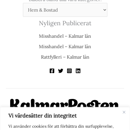
Nyligen Publicerat
Misshandel – Kalmar län
Misshandel – Kalmar län
Rattfylleri – Kalmar län
Vi värdesätter din integritet
KalmarPosten är en modern lokalnyhetstidning på nätet. Med
Vi använder cookies för att förbättra din surfupplevelse,
fokus på Kalmarregionen, men också med blick för det större