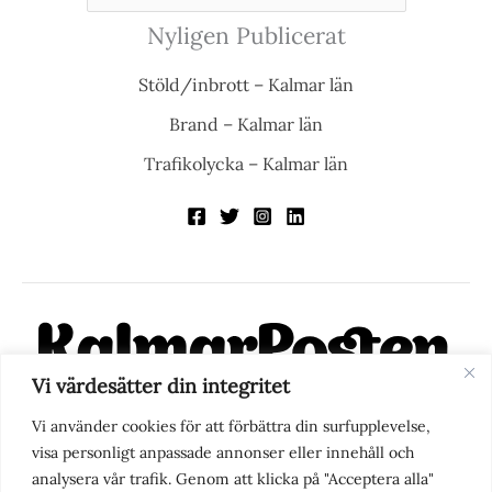
Nyligen Publicerat
Stöld/inbrott – Kalmar län
Brand – Kalmar län
Trafikolycka – Kalmar län
Vi värdesätter din integritet
KalmarPosten är en modern lokalnyhetstidning på nätet. Med
Vi använder cookies för att förbättra din surfupplevelse,
fokus på Kalmarregionen, men också med blick för det större
visa personligt anpassade annonser eller innehåll och
perspektivet, vill vi vara din självklara kanal för nyheter,
analysera vår trafik. Genom att klicka på "Acceptera alla"
berättelser och engagemang. KalmarPosten grundades 1988 och